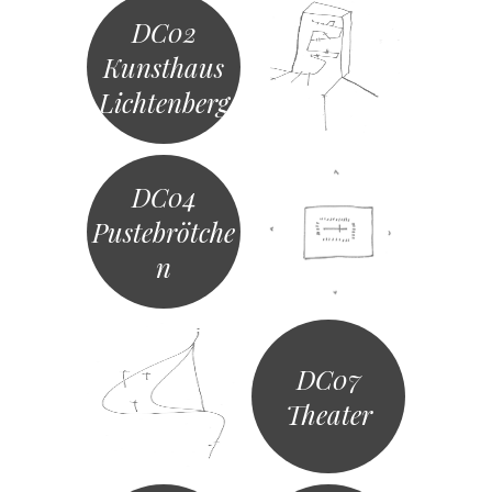
DC02
Kunsthaus
Lichtenberg
DC04
Pustebrötche
n
DC07
Theater