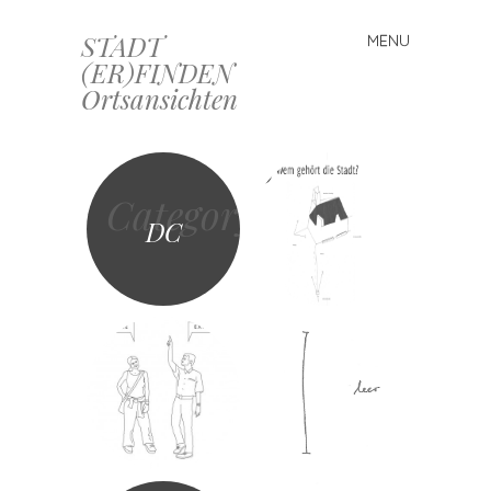
STADT
MENU
Skip
(ER)FINDEN
to
Ortsansichten
content
Category
DC