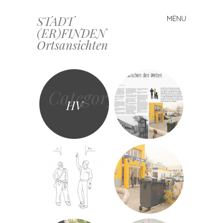
STADT
MENU
Skip
(ER)FINDEN
to
Ortsansichten
content
Category
HV