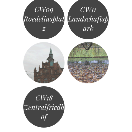
CW09
CW11
Roedeliusplat
Landschaftsp
z
ark
CW18
Zentralfriedh
of
«