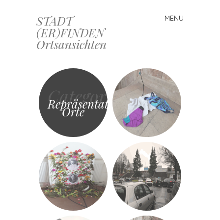
STADT
MENU
Skip
(ER)FINDEN
to
Ortsansichten
content
Category
Repräsentative
Orte