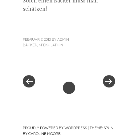
Solch einen Bäcker muss man
schätzen!
FEBRUAR 7, 2013
BY
ADMIN
BÄCKER
,
SPEKULATION
«
Next
Post
Previous
Post
Post
»
navigation
+
PROUDLY POWERED BY WORDPRESS
|
THEME: SPUN
BY
CAROLINE MOORE
.