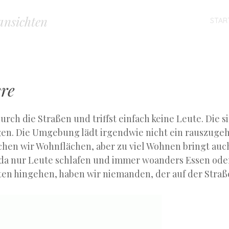
MENU
nsichten
SKIP
STAR
TO
CONTENT
re
urch die Straßen und triffst einfach keine Leute. Die si
n. Die Umgebung lädt irgendwie nicht ein rauszuge
chen wir Wohnflächen, aber zu viel Wohnen bringt auch
 da nur Leute schlafen und immer woanders Essen ode
ten hingehen, haben wir niemanden, der auf der Straße