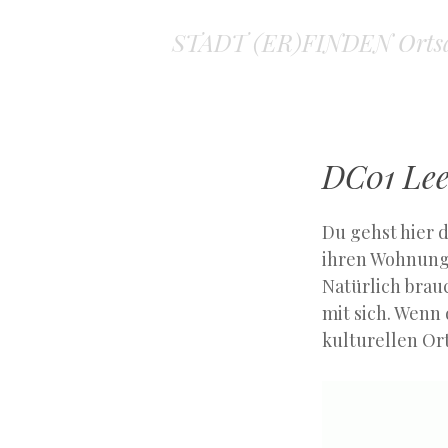
STADT (ER)FINDEN Ortsa
DC01 Lee
Du gehst hier d
ihren Wohnunge
Natürlich brau
mit sich. Wenn
kulturellen Or