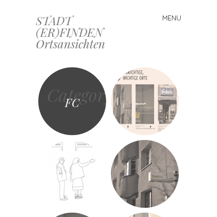
STADT
MENU
Skip
(ER)FINDEN
to
Ortsansichten
content
Category
FC