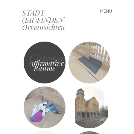
STADT
MENU
Skip
(ER)FINDEN
to
Ortsansichten
content
Category
Affirmative
Räume