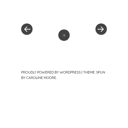
«
Next
Post
Previous
Post
Post
»
navigation
+
PROUDLY POWERED BY WORDPRESS
|
THEME: SPUN
BY
CAROLINE MOORE
.