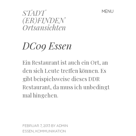
STADT
MENU
Skip
(ER)FINDEN
to
Ortsansichten
content
DC09 Essen
Ein Restaurant ist auch ein Ort, an
den sich Leute treffen können. Es
gibt beispielsweise dieses DDR
Restaurant, da muss ich unbedingt
mal hingehen.
FEBRUAR 7, 2013
BY
ADMIN
ESSEN
,
KOMMUNIKATION