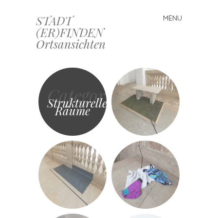
STADT
MENU
Skip
(ER)FINDEN
to
Ortsansichten
content
Category
Strukturelle
Räume