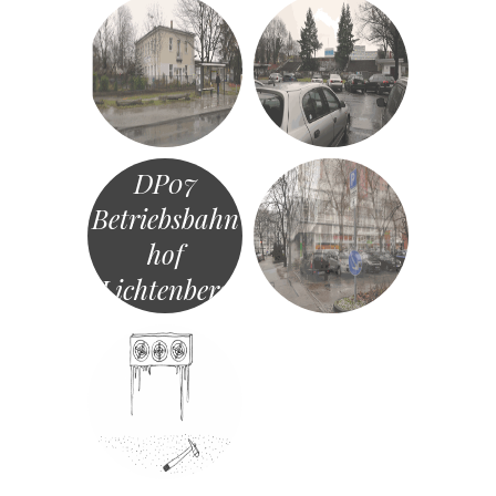
DP07
Betriebsbahn
hof
Lichtenberg
«