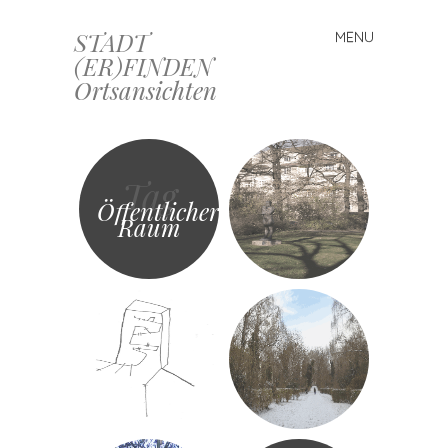
STADT
MENU
Skip
(ER)FINDEN
to
Ortsansichten
content
Tag
Öffentlicher
Raum