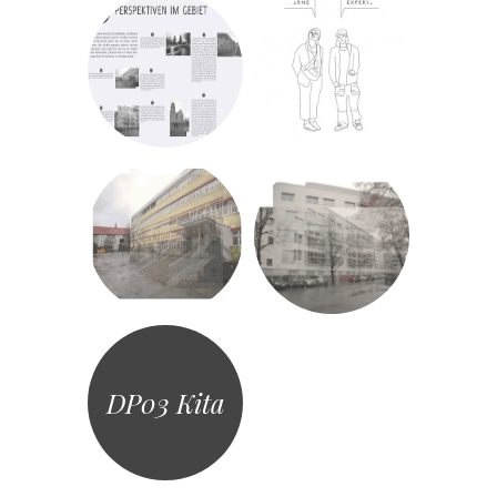
DP03 Kita
«