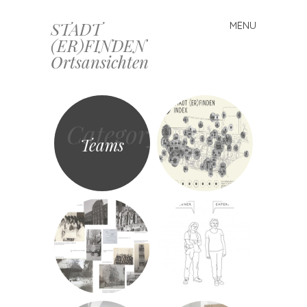
STADT
MENU
Skip
(ER)FINDEN
to
Ortsansichten
content
Category
Teams