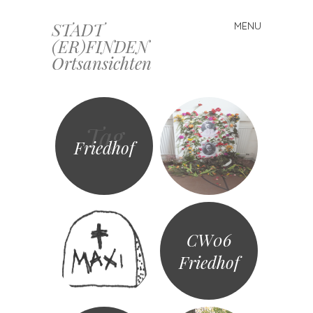
STADT
MENU
Skip
(ER)FINDEN
to
Ortsansichten
content
Tag
Friedhof
CW06
Friedhof