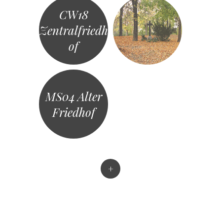
CW18
Zentralfriedh
of
MS04 Alter
Friedhof
+