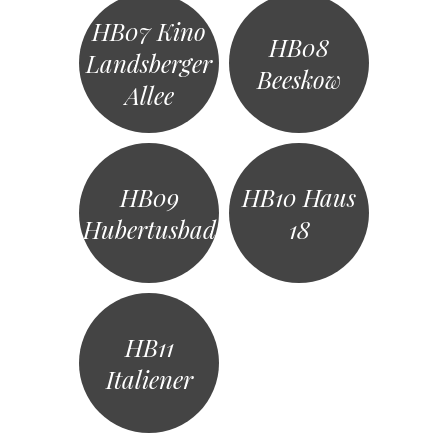
HB07 Kino
HB08
Landsberger
Beeskow
Allee
HB09
HB10 Haus
Hubertusbad
18
HB11
Italiener
«