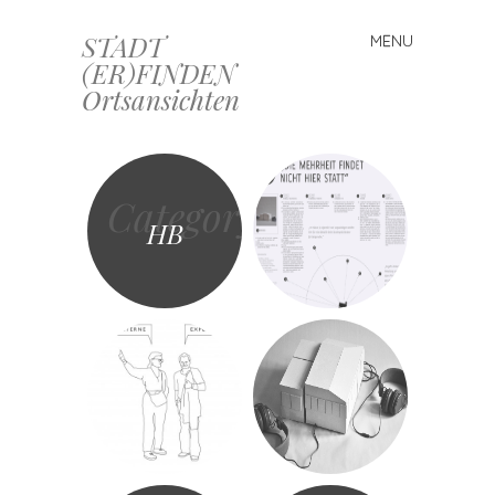
STADT
MENU
Skip
(ER)FINDEN
to
Ortsansichten
content
Category
HB