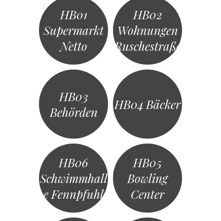
HB01
HB02
Supermarkt
Wohnungen
Netto
Ruschestraße
HB03
HB04 Bäcker
Behörden
HB06
HB05
Schwimmhall
Bowling
e Fennpfuhl
Center