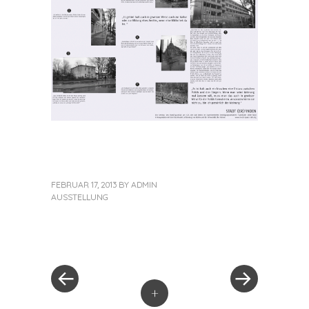
FEBRUAR 17, 2013
BY
ADMIN
AUSSTELLUNG
«
Next
Post
Previous
Post
Post
»
navigation
+