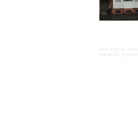
APRIL 3, 2013
BY
ADMI
FREIAPLATZ
,
SYSTEM 
Post
navigation