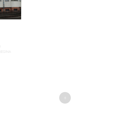
N
REGINA
+