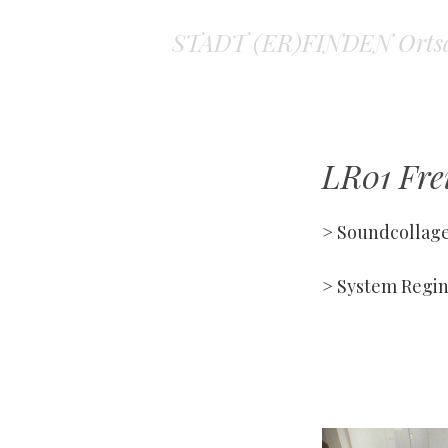
STADT (ER)FINDEN Ortsa
LR01 Fre
> Soundcollag
> System Regi