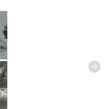
Next
Post
»