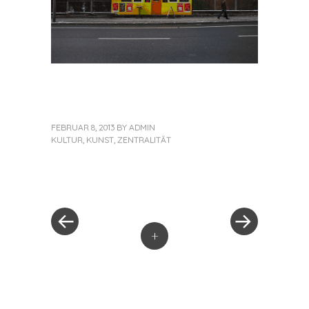
FEBRUAR 8, 2013
BY
ADMIN
KULTUR
,
KUNST
,
ZENTRALITÄT
«
Next
Post
Previous
Post
Post
»
navigation
+