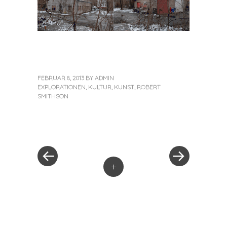
FEBRUAR 8, 2013
BY
ADMIN
EXPLORATIONEN
,
KULTUR
,
KUNST
,
ROBERT
SMITHSON
«
Next
Post
Previous
Post
Post
»
navigation
+