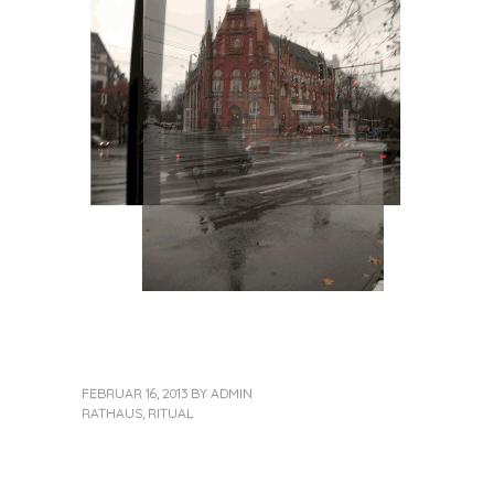
FEBRUAR 16, 2013
BY
ADMIN
RATHAUS
,
RITUAL
«
Next
Post
Previous
Post
Post
»