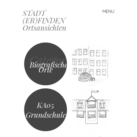
STADT
MENU
Skip
(ER)FINDEN
to
Ortsansichten
content
Category
Biografische
Orte
KA05
Grundschule