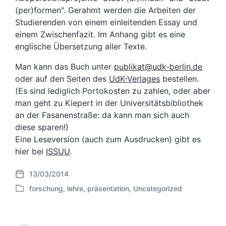
(per)formen". Gerahmt werden die Arbeiten der
Studierenden von einem einleitenden Essay und
einem Zwischenfazit. Im Anhang gibt es eine
englische Übersetzung aller Texte.
Man kann das Buch unter
publikat@udk-berlin.de
oder auf den Seiten des
UdK-Verlages
bestellen.
(Es sind lediglich Portokosten zu zahlen, oder aber
man geht zu Kiepert in der Universitätsbibliothek
an der Fasanenstraße: da kann man sich auch
diese sparen!)
Eine Leseversion (auch zum Ausdrucken) gibt es
hier bei
ISSUU
.
13/03/2014
V
forschung
,
lehre
,
präsentation
,
Uncategorized
e
V
r
e
ö
r
f
ö