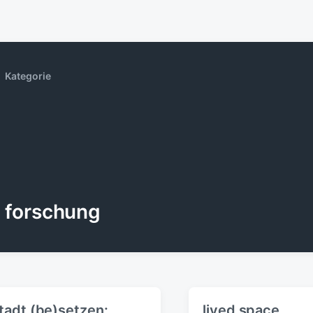
Kategorie
forschung
tadt (be)setzen:
lived space