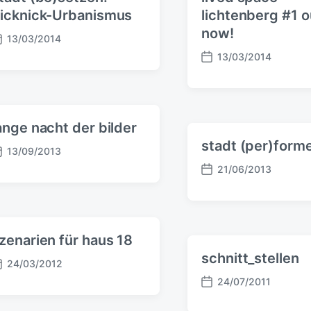
icknick-Urbanismus
lichtenberg #1 o
now!
13/03/2014
13/03/2014
V
e
r
ö
f
ange nacht der bilder
f
stadt (per)form
13/09/2013
e
n
21/06/2013
V
t
e
l
r
i
ö
c
f
zenarien für haus 18
h
f
u
schnitt_stellen
24/03/2012
e
n
n
24/07/2011
g
V
t
s
e
l