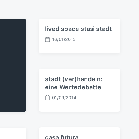
lived space stasi stadt
16/01/2015
V
e
r
ö
f
f
stadt (ver)handeln:
e
eine Wertedebatte
n
t
01/09/2014
V
l
e
i
r
c
ö
h
f
u
f
n
casa futura